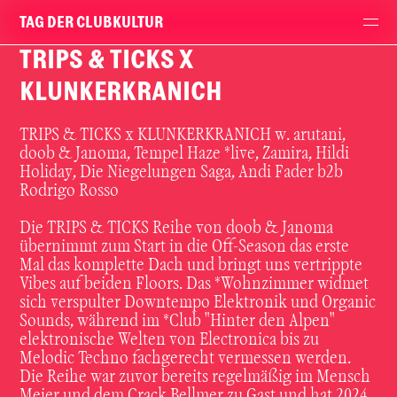
TAG DER CLUBKULTUR
TRIPS & TICKS X
KLUNKERKRANICH
TRIPS & TICKS x KLUNKERKRANICH w. arutani,
doob & Janoma, Tempel Haze *live, Zamira, Hildi
Holiday, Die Niegelungen Saga, Andi Fader b2b
Rodrigo Rosso
Die TRIPS & TICKS Reihe von doob & Janoma
übernimmt zum Start in die Off-Season das erste
Mal das komplette Dach und bringt uns vertrippte
Vibes auf beiden Floors. Das *Wohnzimmer widmet
sich verspulter Downtempo Elektronik und Organic
Sounds, während im *Club "Hinter den Alpen"
elektronische Welten von Electronica bis zu
Melodic Techno fachgerecht vermessen werden.
Die Reihe war zuvor bereits regelmäßig im Mensch
Meier und dem Crack Bellmer zu Gast und hat 2024