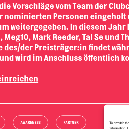
die Vorschläge vom Team der Club
er nominierten Personen eingeholt 
um weitergegeben. In diesem Jahr 
 Meg10, Mark Reeder, Tal Se und Th
e des/der Preisträger:in findet wäh
 und wird im Anschluss öffentlich 
einreichen
AWARENESS
PARTNER
To provide the
information. C