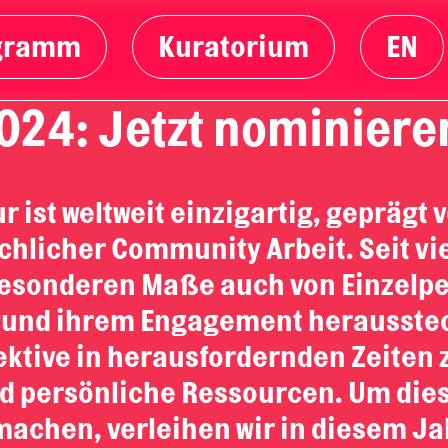
gramm
Kuratorium
EN
024: Jetzt nominiere
r ist weltweit einzigartig, geprägt v
ichlicher Community Arbeit. Seit v
 besonderen Maße auch von Einzelp
e und ihrem Engagement herausste
ektive in herausfordernden Zeiten 
 und persönliche Ressourcen. Um di
 machen, verleihen wir in diesem J